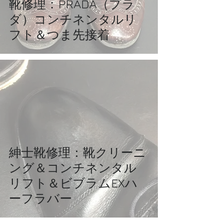
靴修理：PRADA（プラ
ダ）コンチネンタルリ
フト＆つま先接着
紳士靴修理：靴クリーニ
ング＆コンチネンタル
リフト＆ビブラムEXハ
ーフラバー