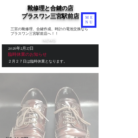
靴修理と合鍵の店
​プラスワン三宮駅前店
ME
NU
三宮の靴修理、合鍵作成、時計の電池交換なら
プラスワン三宮駅前店へ！！
NEWS
2026年2月27日
臨時休業のお知らせ
２月２７日は臨時休業となります。