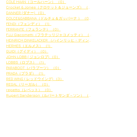
COLE HAAN（コールハーン）
（0）
0件の記事
Crocket & Jones（クロケット＆ジョーンズ）
（0）
0件の記事
DANNER (ダナー)
（0）
0件の記事
DOLCE&GABBANA（ドルチェ＆ガッバーナ ）
（0）
0件の記事
FENDI（フェンディ）
（1）
1件の記事
FERRANTE（フェランテ）
（0）
0件の記事
F.LLI Giacometti（フラテッリジャコメッティ）
（4）
4件の記事
HEINRICH DINKELACKER （ハインリッヒ・ディンケラッ
HERMES（エルメス）
（1）
1件の記事
GUIDI（グイディ）
（0）
0件の記事
JOHN LOBB ( ジョンロブ)
（0）
0件の記事
LOBBS（ロブス）
（1）
1件の記事
PARABOOT（パラブーツ）
（0）
0件の記事
PRADA（プラダ）
（1）
1件の記事
RED WING ( レッドウイング)
（3）
3件の記事
REGAL（リーガル）
（0）
0件の記事
repetto（レペット）
（0）
0件の記事
Rupert Sanderson（ルパートサンダ－ソン）
（1）
1件の記事
アーカイブ
2024年2月
（1）
1件の記事
2023年12月
（3）
3件の記事
2023年11月
（10）
10件の記事