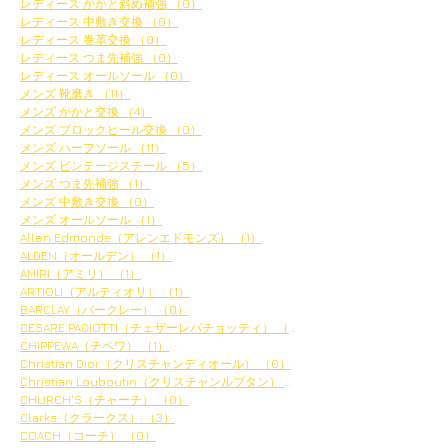
レディース かかと斜め補強
（0）
0件の記事
レディース 中敷き交換
（0）
0件の記事
レディース 巻革交換
（0）
0件の記事
レディース つま先補強
（0）
0件の記事
レディース オールソール
（0）
0件の記事
メンズ 靴磨き
（11）
11件の記事
メンズ かかと交換
（4）
4件の記事
メンズ ブロックヒール交換
（0）
0件の記事
メンズ ハーフソール
（11）
11件の記事
メンズ ビンテージスチール
（5）
5件の記事
メンズ つま先補強
（1）
1件の記事
メンズ 中敷き交換
（0）
0件の記事
メンズ オールソール
（1）
1件の記事
Allen Edmonds（アレンエドモンズ）
（1）
1件の記事
ALDEN（オールデン）
（1）
1件の記事
AMIRI（アミリ）
（1）
1件の記事
ARTIOLI（アルティオリ）
（1）
1件の記事
BARCLAY（バークレー）
（0）
0件の記事
CESARE PACIOTTI（チェザーレパチョッティ）
（0）
0件の記事
CHIPPEWA（チペワ）
（1）
1件の記事
Christian Dior（クリスチャンディオール）
（0）
0件の記事
Christian Louboutin（クリスチャンルブタン）
（2）
2件の記事
CHURCH'S（チャーチ）
（0）
0件の記事
Clarks（クラークス）
（3）
3件の記事
COACH（コーチ）
（0）
0件の記事