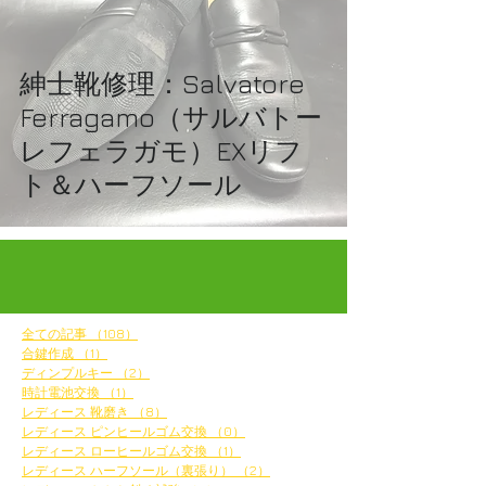
紳士靴修理：Salvatore
Ferragamo（サルバトー
レフェラガモ）EXリフ
ト＆ハーフソール
全ての記事
（108）
108件の記事
合鍵作成
（1）
1件の記事
ディンプルキー
（2）
2件の記事
時計電池交換
（1）
1件の記事
レディース 靴磨き
（8）
8件の記事
レディース ピンヒールゴム交換
（0）
0件の記事
レディース ローヒールゴム交換
（1）
1件の記事
レディース ハーフソール（裏張り）
（2）
2件の記事