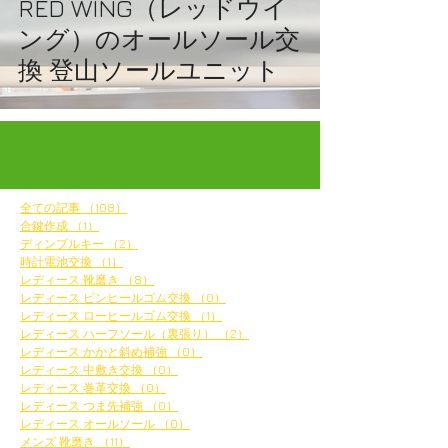
RED WING（レッドウイ
ング）のオールソール交
換 登山ソールユニット
全ての記事
（108）
108件の記事
合鍵作成
（1）
1件の記事
ディンプルキー
（2）
2件の記事
時計電池交換
（1）
1件の記事
レディース 靴磨き
（8）
8件の記事
レディース ピンヒールゴム交換
（0）
0件の記事
レディース ローヒールゴム交換
（1）
1件の記事
レディース ハーフソール（裏張り）
（2）
2件の記事
レディース かかと斜め補強
（0）
0件の記事
レディース 中敷き交換
（0）
0件の記事
レディース 巻革交換
（0）
0件の記事
レディース つま先補強
（0）
0件の記事
レディース オールソール
（0）
0件の記事
メンズ 靴磨き
（11）
11件の記事