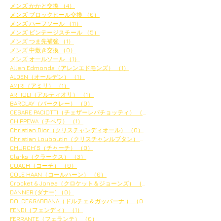
メンズ かかと交換
（4）
4件の記事
メンズ ブロックヒール交換
（0）
0件の記事
メンズ ハーフソール
（11）
11件の記事
メンズ ビンテージスチール
（5）
5件の記事
メンズ つま先補強
（1）
1件の記事
メンズ 中敷き交換
（0）
0件の記事
メンズ オールソール
（1）
1件の記事
Allen Edmonds（アレンエドモンズ）
（1）
1件の記事
ALDEN（オールデン）
（1）
1件の記事
AMIRI（アミリ）
（1）
1件の記事
ARTIOLI（アルティオリ）
（1）
1件の記事
BARCLAY（バークレー）
（0）
0件の記事
CESARE PACIOTTI（チェザーレパチョッティ）
（0）
0件の記事
CHIPPEWA（チペワ）
（1）
1件の記事
Christian Dior（クリスチャンディオール）
（0）
0件の記事
Christian Louboutin（クリスチャンルブタン）
（2）
2件の記事
CHURCH'S（チャーチ）
（0）
0件の記事
Clarks（クラークス）
（3）
3件の記事
COACH（コーチ）
（0）
0件の記事
COLE HAAN（コールハーン）
（0）
0件の記事
Crocket & Jones（クロケット＆ジョーンズ）
（0）
0件の記事
DANNER (ダナー)
（0）
0件の記事
DOLCE&GABBANA（ドルチェ＆ガッバーナ ）
（0）
0件の記事
FENDI（フェンディ）
（1）
1件の記事
FERRANTE（フェランテ）
（0）
0件の記事