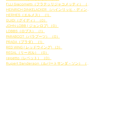
F.LLI Giacometti（フラテッリジャコメッティ）
（4）
4件の記事
HEINRICH DINKELACKER （ハインリッヒ・ディンケラッ
HERMES（エルメス）
（1）
1件の記事
GUIDI（グイディ）
（0）
0件の記事
JOHN LOBB ( ジョンロブ)
（0）
0件の記事
LOBBS（ロブス）
（1）
1件の記事
PARABOOT（パラブーツ）
（0）
0件の記事
PRADA（プラダ）
（1）
1件の記事
RED WING ( レッドウイング)
（3）
3件の記事
REGAL（リーガル）
（0）
0件の記事
repetto（レペット）
（0）
0件の記事
Rupert Sanderson（ルパートサンダ－ソン）
（1）
1件の記事
アーカイブ
2024年2月
（1）
1件の記事
2023年12月
（3）
3件の記事
2023年11月
（10）
10件の記事
2023年8月
（1）
1件の記事
2023年7月
（1）
1件の記事
2023年4月
（1）
1件の記事
2023年1月
（21）
21件の記事
2022年12月
（17）
17件の記事
2020年3月
（2）
2件の記事