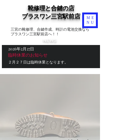
靴修理と合鍵の店
​プラスワン三宮駅前店
ME
NU
三宮の靴修理、合鍵作成、時計の電池交換なら
プラスワン三宮駅前店へ！！
NEWS
2026年2月27日
臨時休業のお知らせ
２月２７日は臨時休業となります。