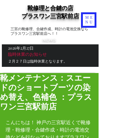
靴修理と合鍵の店
​プラスワン三宮駅前店
ME
NU
三宮の靴修理、合鍵作成、時計の電池交換なら
プラスワン三宮駅前店へ！！
NEWS
2026年2月27日
臨時休業のお知らせ
２月２７日は臨時休業となります。
靴メンテナンス：スエー
ドのショートブーツの染
め替え、色補色 ：プラス
ワン三宮駅前店
こんにちは！ 神戸の三宮駅近くで靴修
理・鞄修理・合鍵作成・時計の電池交
換などを行なっておりますプラスワン