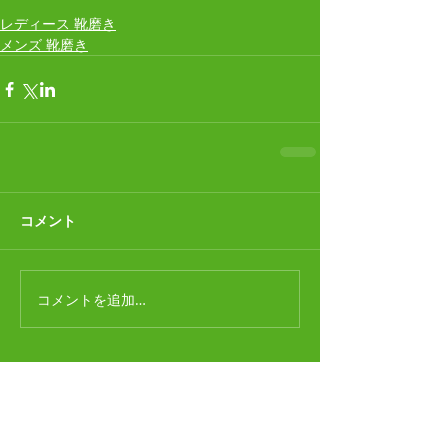
レディース 靴磨き
メンズ 靴磨き
コメント
コメントを追加…
合鍵作成
（1）
1件の記事
ディンプルキー
（2）
2件の記事
時計電池交換
（1）
1件の記事