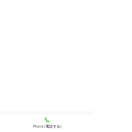
HERMES（エルメス）
（1）
1件の記事
GUIDI（グイディ）
（0）
0件の記事
JOHN LOBB ( ジョンロブ)
（0）
0件の記事
LOBBS（ロブス）
（1）
1件の記事
PARABOOT（パラブーツ）
（0）
0件の記事
PRADA（プラダ）
（1）
1件の記事
RED WING ( レッドウイング)
（3）
3件の記事
REGAL（リーガル）
（0）
0件の記事
repetto（レペット）
（0）
0件の記事
Rupert Sanderson（ルパートサンダ－ソン）
アーカイブ
Phone (電話する)