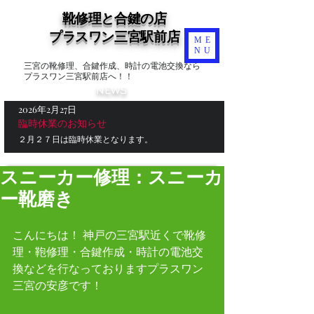
靴修理と合鍵の店
​プラスワン三宮駅前店
ME
NU
三宮の靴修理、合鍵作成、時計の電池交換なら
プラスワン三宮駅前店へ！！
NEWS
2026年2月27日
臨時休業のお知らせ
２月２７日は臨時休業となります。
スニーカー修理：スニーカ
ー靴磨き
こんにちは！ 神戸の三宮駅近くで靴修
理・鞄修理・合鍵作成・時計の電池交
換などを行なっておりますプラスワン
三宮の安彦です！