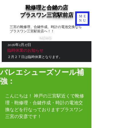
靴修理と合鍵の店
​プラスワン三宮駅前店
ME
NU
三宮の靴修理、合鍵作成、時計の電池交換なら
プラスワン三宮駅前店へ！！
NEWS
2026年2月27日
臨時休業のお知らせ
２月２７日は臨時休業となります。
バレエシューズソール補
強：
こんにちは！ 神戸の三宮駅近くで靴修
理・鞄修理・合鍵作成・時計の電池交
換などを行なっておりますプラスワン
三宮の安彦です！