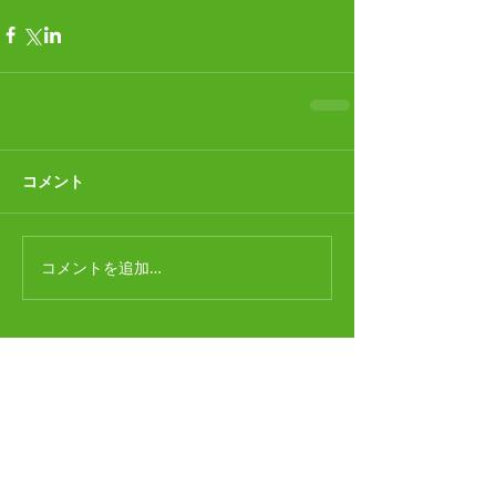
コメント
コメントを追加…
合鍵作成
（1）
1件の記事
ディンプルキー
（2）
2件の記事
時計電池交換
（1）
1件の記事
レディース 靴磨き
（8）
8件の記事
レディース ピンヒールゴム交換
（0）
0件の記事
レディース ローヒールゴム交換
（1）
1件の記事