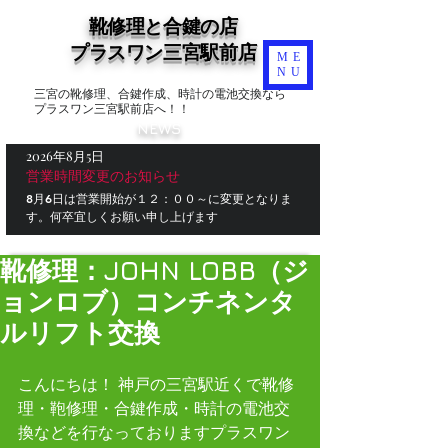
靴修理と合鍵の店
​プラスワン三宮駅前店
ME
NU
三宮の靴修理、合鍵作成、時計の電池交換なら
プラスワン三宮駅前店へ！！
NEWS
2026年8月5日
営業時間変更のお知らせ
8月6日は営業開始が１２：００～に変更となりま
す。何卒宜しくお願い申し上げます
靴修理：JOHN LOBB（ジ
ョンロブ）コンチネンタ
ルリフト交換
こんにちは！ 神戸の三宮駅近くで靴修
理・鞄修理・合鍵作成・時計の電池交
換などを行なっておりますプラスワン