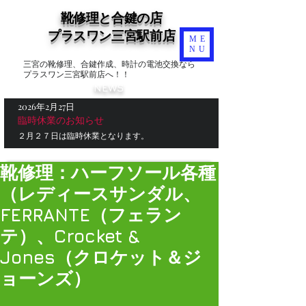
靴修理と合鍵の店
​プラスワン三宮駅前店
ME
NU
三宮の靴修理、合鍵作成、時計の電池交換なら
プラスワン三宮駅前店へ！！
NEWS
2026年2月27日
臨時休業のお知らせ
２月２７日は臨時休業となります。
靴修理：ハーフソール各種
（レディースサンダル、
FERRANTE（フェラン
テ）、Crocket &
Jones（クロケット＆ジ
ョーンズ）