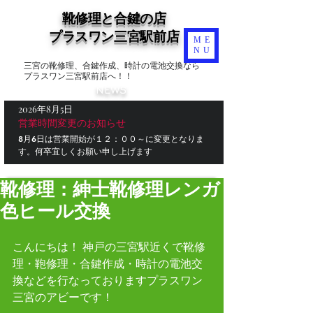
靴修理と合鍵の店
​プラスワン三宮駅前店
ME
NU
三宮の靴修理、合鍵作成、時計の電池交換なら
プラスワン三宮駅前店へ！！
NEWS
2026年8月5日
営業時間変更のお知らせ
8月6日は営業開始が１２：００～に変更となりま
す。何卒宜しくお願い申し上げます
靴修理：紳士靴修理レンガ
色ヒール交換
こんにちは！ 神戸の三宮駅近くで靴修
理・鞄修理・合鍵作成・時計の電池交
換などを行なっておりますプラスワン
三宮のアビーです！