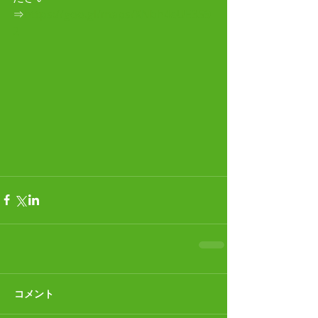
⇒
https://goo.gl/maps/XNbh4eUE3S9
2
コメント