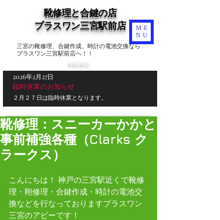
靴修理と合鍵の店
​プラスワン三宮駅前店
ME
NU
三宮の靴修理、合鍵作成、時計の電池交換なら
プラスワン三宮駅前店へ！！
NEWS
2026年2月27日
臨時休業のお知らせ
２月２７日は臨時休業となります。
靴修理：スニーカーかかと
事前補強各種（Clarks ク
ラークス）
こんにちは！ 神戸の三宮駅近くで靴修
理・鞄修理・合鍵作成・時計の電池交
換などを行なっておりますプラスワン
三宮のアビーです！