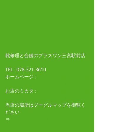
靴修理と合鍵のプラスワン三宮駅前店
TEL : 078-321-3610 
ホームページ :
 靴修理と合鍵、時計電池
交換ならプラスワン三宮駅前店
お店のミカタ : 
靴修理と合鍵、時計電池
交換ならプラスワン三宮駅前店
当店の場所はグーグルマップを御覧く
ださい
⇒
https://goo.gl/maps/XNbh4eUE3S9
2