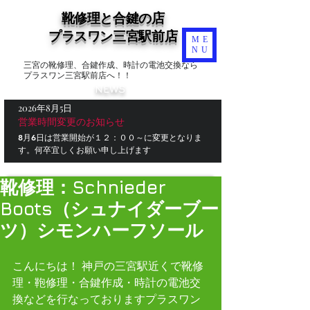
靴修理と合鍵の店
​プラスワン三宮駅前店
ME
NU
三宮の靴修理、合鍵作成、時計の電池交換なら
プラスワン三宮駅前店へ！！
NEWS
2026年8月5日
営業時間変更のお知らせ
8月6日は営業開始が１２：００～に変更となりま
す。何卒宜しくお願い申し上げます
靴修理：Schnieder
Boots（シュナイダーブー
ツ）シモンハーフソール
こんにちは！ 神戸の三宮駅近くで靴修
理・鞄修理・合鍵作成・時計の電池交
換などを行なっておりますプラスワン