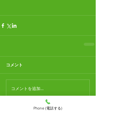
コメント
コメントを追加…
Phone (電話する)
合鍵作成
（1）
1件の記事
ディンプルキー
（2）
2件の記事
時計電池交換
（1）
1件の記事