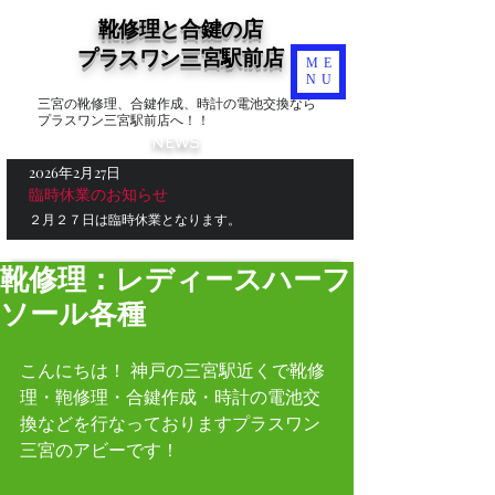
靴修理と合鍵の店
​プラスワン三宮駅前店
ME
NU
三宮の靴修理、合鍵作成、時計の電池交換なら
プラスワン三宮駅前店へ！！
NEWS
2026年2月27日
臨時休業のお知らせ
２月２７日は臨時休業となります。
靴修理：レディースハーフ
ソール各種
こんにちは！ 神戸の三宮駅近くで靴修
理・鞄修理・合鍵作成・時計の電池交
換などを行なっておりますプラスワン
三宮のアビーです！