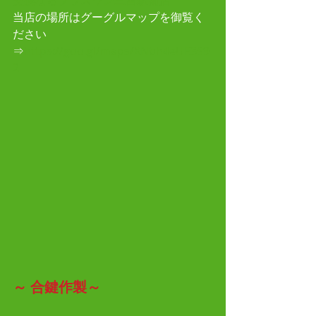
交換ならプラスワン三宮駅前店
当店の場所はグーグルマップを御覧く
ださい
⇒
https://goo.gl/maps/XNbh4eUE3S9
2
～
合鍵作製～　　