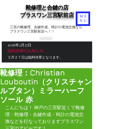
靴修理と合鍵の店
​プラスワン三宮駅前店
ME
NU
三宮の靴修理、合鍵作成、時計の電池交換なら
プラスワン三宮駅前店へ！！
NEWS
2026年2月27日
臨時休業のお知らせ
２月２７日は臨時休業となります。
靴修理：Christian
Louboutin（クリスチャン
ルブタン）ミラーハーフ
ソール 赤
こんにちは！ 神戸の三宮駅近くで靴修
理・鞄修理・合鍵作成・時計の電池交
換などを行なっておりますプラスワン
三宮のアビーです！