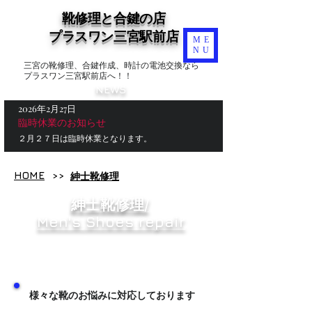
靴修理と合鍵の店
​プラスワン三宮駅前店
ME
NU
三宮の靴修理、合鍵作成、時計の電池交換なら
プラスワン三宮駅前店へ！！
NEWS
2026年2月27日
臨時休業のお知らせ
２月２７日は臨時休業となります。
HOME
>>
​紳士靴修理
紳士
靴修理/
​Men's
Shoes repair
⇒レディース靴修理はこちら
様々な靴のお悩みに対応しております