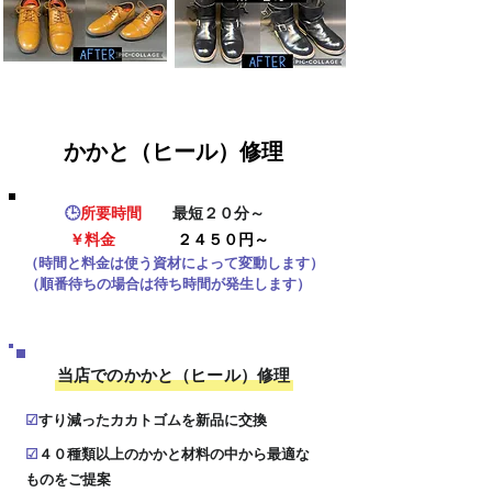
​かかと（ヒール）修理
​🕒
所要時間
​
最短２０分～
￥料金
２４５０円～
​（時間と料金は使う資材によって変動します）
​（順番待ちの場合は待ち時間が発生します）
​当店でのかかと（ヒール）修理
☑
​​すり減ったカカトゴムを新品に交換
☑
４０種類以上のかかと材料の中から最適な
ものをご提案