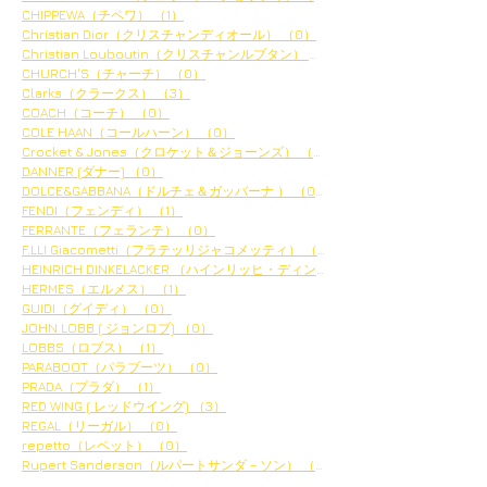
CHIPPEWA（チペワ）
（1）
1件の記事
Christian Dior（クリスチャンディオール）
（0）
0件の記事
Christian Louboutin（クリスチャンルブタン）
（2）
2件の記事
CHURCH'S（チャーチ）
（0）
0件の記事
Clarks（クラークス）
（3）
3件の記事
COACH（コーチ）
（0）
0件の記事
COLE HAAN（コールハーン）
（0）
0件の記事
Crocket & Jones（クロケット＆ジョーンズ）
（0）
0件の記事
DANNER (ダナー)
（0）
0件の記事
DOLCE&GABBANA（ドルチェ＆ガッバーナ ）
（0）
0件の記事
FENDI（フェンディ）
（1）
1件の記事
FERRANTE（フェランテ）
（0）
0件の記事
F.LLI Giacometti（フラテッリジャコメッティ）
（4）
4件の記事
HEINRICH DINKELACKER （ハインリッヒ・ディンケラッ
HERMES（エルメス）
（1）
1件の記事
GUIDI（グイディ）
（0）
0件の記事
JOHN LOBB ( ジョンロブ)
（0）
0件の記事
LOBBS（ロブス）
（1）
1件の記事
PARABOOT（パラブーツ）
（0）
0件の記事
PRADA（プラダ）
（1）
1件の記事
RED WING ( レッドウイング)
（3）
3件の記事
REGAL（リーガル）
（0）
0件の記事
repetto（レペット）
（0）
0件の記事
Rupert Sanderson（ルパートサンダ－ソン）
（1）
1件の記事