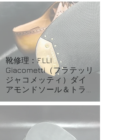
靴修理：F.LLI
Giacometti（フラテッリ
ジャコメッティ）ダイ
アモンドソール＆トライ
アンフスチール