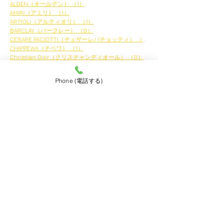
ALDEN（オールデン）
（1）
1件の記事
AMIRI（アミリ）
（1）
1件の記事
ARTIOLI（アルティオリ）
（1）
1件の記事
BARCLAY（バークレー）
（0）
0件の記事
CESARE PACIOTTI（チェザーレパチョッティ）
（0）
0件の記事
CHIPPEWA（チペワ）
（1）
1件の記事
Christian Dior（クリスチャンディオール）
（0）
0件の記事
Christian Louboutin（クリスチャンルブタン）
（2）
2件の記事
CHURCH'S（チャーチ）
（0）
0件の記事
Phone (電話する)
Clarks（クラークス）
（3）
3件の記事
COACH（コーチ）
（0）
0件の記事
COLE HAAN（コールハーン）
（0）
0件の記事
Crocket & Jones（クロケット＆ジョーンズ）
（0）
0件の記事
DANNER (ダナー)
（0）
0件の記事
DOLCE&GABBANA（ドルチェ＆ガッバーナ ）
（0）
0件の記事
FENDI（フェンディ）
（1）
1件の記事
FERRANTE（フェランテ）
（0）
0件の記事
F.LLI Giacometti（フラテッリジャコメッティ）
（4）
4件の記事
HEINRICH DINKELACKER （ハインリッヒ・ディンケラッ
HERMES（エルメス）
（1）
1件の記事
GUIDI（グイディ）
（0）
0件の記事
JOHN LOBB ( ジョンロブ)
（0）
0件の記事
LOBBS（ロブス）
（1）
1件の記事
PARABOOT（パラブーツ）
（0）
0件の記事
PRADA（プラダ）
（1）
1件の記事