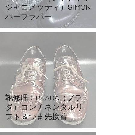
ジャコメッティ）SIMON
ハーフラバー
靴修理：PRADA（プラ
ダ）コンチネンタルリ
フト＆つま先接着