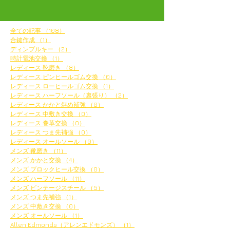
全ての記事
（108）
108件の記事
合鍵作成
（1）
1件の記事
ディンプルキー
（2）
2件の記事
時計電池交換
（1）
1件の記事
レディース 靴磨き
（8）
8件の記事
レディース ピンヒールゴム交換
（0）
0件の記事
レディース ローヒールゴム交換
（1）
1件の記事
レディース ハーフソール（裏張り）
（2）
2件の記事
レディース かかと斜め補強
（0）
0件の記事
レディース 中敷き交換
（0）
0件の記事
レディース 巻革交換
（0）
0件の記事
レディース つま先補強
（0）
0件の記事
レディース オールソール
（0）
0件の記事
メンズ 靴磨き
（11）
11件の記事
メンズ かかと交換
（4）
4件の記事
メンズ ブロックヒール交換
（0）
0件の記事
メンズ ハーフソール
（11）
11件の記事
メンズ ビンテージスチール
（5）
5件の記事
メンズ つま先補強
（1）
1件の記事
メンズ 中敷き交換
（0）
0件の記事
メンズ オールソール
（1）
1件の記事
Allen Edmonds（アレンエドモンズ）
（1）
1件の記事