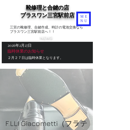
靴修理と合鍵の店
​プラスワン三宮駅前店
ME
NU
三宮の靴修理、合鍵作成、時計の電池交換なら
プラスワン三宮駅前店へ！！
NEWS
2026年2月27日
臨時休業のお知らせ
２月２７日は臨時休業となります。
F.LLI Giacometti（フラテ