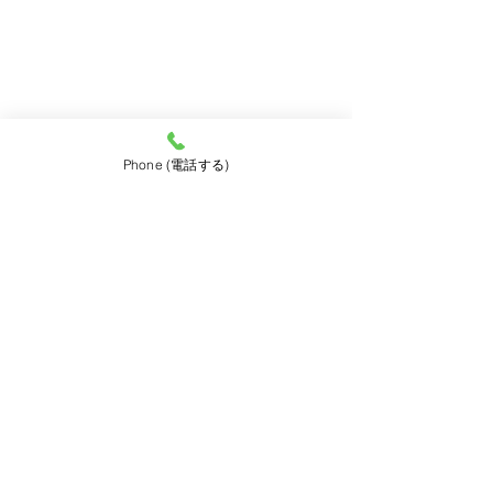
2019年1月
（3）
3件の記事
2018年12月
（6）
6件の記事
2018年11月
（3）
3件の記事
2018年10月
（7）
7件の記事
2018年9月
（3）
3件の記事
2018年8月
（7）
7件の記事
2018年7月
（1）
1件の記事
2018年6月
（2）
2件の記事
Phone (電話する)
2018年5月
（2）
2件の記事
2018年4月
（1）
1件の記事
靴修理と合鍵の店・プラスワン三宮駅前店Top
お取り扱いサービス＆料金表
靴修理