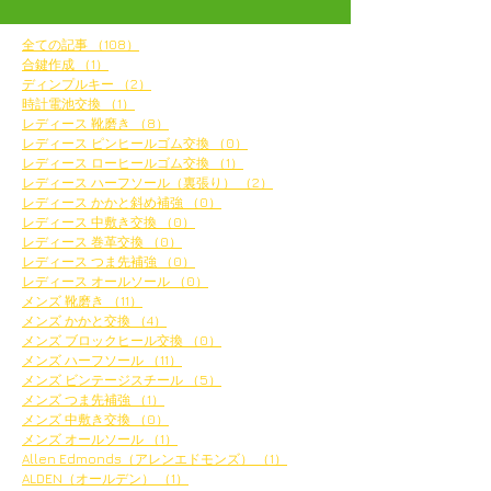
全ての記事
（108）
108件の記事
合鍵作成
（1）
1件の記事
ディンプルキー
（2）
2件の記事
時計電池交換
（1）
1件の記事
レディース 靴磨き
（8）
8件の記事
レディース ピンヒールゴム交換
（0）
0件の記事
レディース ローヒールゴム交換
（1）
1件の記事
レディース ハーフソール（裏張り）
（2）
2件の記事
レディース かかと斜め補強
（0）
0件の記事
レディース 中敷き交換
（0）
0件の記事
レディース 巻革交換
（0）
0件の記事
レディース つま先補強
（0）
0件の記事
レディース オールソール
（0）
0件の記事
メンズ 靴磨き
（11）
11件の記事
メンズ かかと交換
（4）
4件の記事
メンズ ブロックヒール交換
（0）
0件の記事
メンズ ハーフソール
（11）
11件の記事
メンズ ビンテージスチール
（5）
5件の記事
メンズ つま先補強
（1）
1件の記事
メンズ 中敷き交換
（0）
0件の記事
メンズ オールソール
（1）
1件の記事
Allen Edmonds（アレンエドモンズ）
（1）
1件の記事
ALDEN（オールデン）
（1）
1件の記事