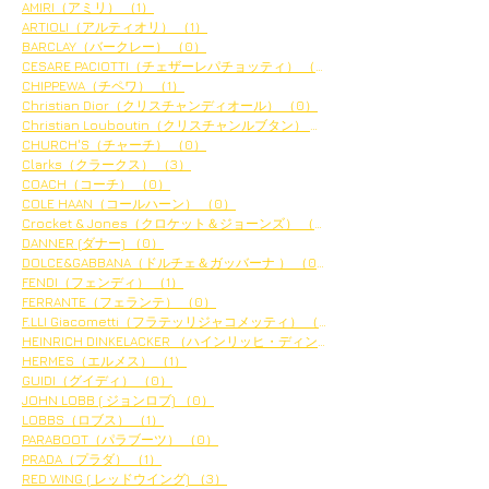
AMIRI（アミリ）
（1）
1件の記事
ARTIOLI（アルティオリ）
（1）
1件の記事
BARCLAY（バークレー）
（0）
0件の記事
CESARE PACIOTTI（チェザーレパチョッティ）
（0）
0件の記事
CHIPPEWA（チペワ）
（1）
1件の記事
Christian Dior（クリスチャンディオール）
（0）
0件の記事
Christian Louboutin（クリスチャンルブタン）
（2）
2件の記事
CHURCH'S（チャーチ）
（0）
0件の記事
Clarks（クラークス）
（3）
3件の記事
COACH（コーチ）
（0）
0件の記事
COLE HAAN（コールハーン）
（0）
0件の記事
Crocket & Jones（クロケット＆ジョーンズ）
（0）
0件の記事
DANNER (ダナー)
（0）
0件の記事
DOLCE&GABBANA（ドルチェ＆ガッバーナ ）
（0）
0件の記事
FENDI（フェンディ）
（1）
1件の記事
FERRANTE（フェランテ）
（0）
0件の記事
F.LLI Giacometti（フラテッリジャコメッティ）
（4）
4件の記事
HEINRICH DINKELACKER （ハインリッヒ・ディンケラッ
HERMES（エルメス）
（1）
1件の記事
GUIDI（グイディ）
（0）
0件の記事
JOHN LOBB ( ジョンロブ)
（0）
0件の記事
LOBBS（ロブス）
（1）
1件の記事
PARABOOT（パラブーツ）
（0）
0件の記事
PRADA（プラダ）
（1）
1件の記事
RED WING ( レッドウイング)
（3）
3件の記事