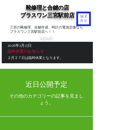
靴修理と合鍵の店
​プラスワン三宮駅前店
ME
NU
三宮の靴修理、合鍵作成、時計の電池交換なら
プラスワン三宮駅前店へ！！
NEWS
2026年2月27日
臨時休業のお知らせ
２月２７日は臨時休業となります。
近日公開予定
その他のカテゴリーの記事を見まし
ょう。