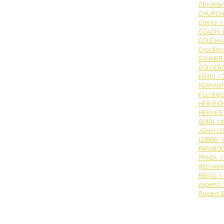
Christ
CHURC
Clark
COACH
COLE 
Crock
DANNER
DOLCE
FENDI
FERRA
F.LLI
HERME
GUIDI
JOHN L
LOBBS
PARAB
PRADA
RED WI
REGAL
repet
Ruper