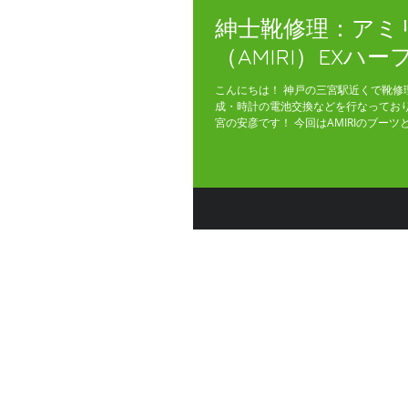
紳士靴修理：アミ
（AMIRI）EXハ
こんにちは！ 神戸の三宮駅近くで靴修
成・時計の電池交換などを行なってお
宮の安彦です！ 今回はAMIRIのブーツ
品ですが、 数回履いただけでこのよう
り、 つま先も摩耗しております。...