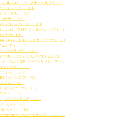
ian Louboutin（クリスチャンルブタン）
（2）
2件の記事
H'S（チャーチ）
（0）
0件の記事
s（クラークス）
（3）
3件の記事
（コーチ）
（0）
0件の記事
HAAN（コールハーン）
（0）
0件の記事
et & Jones（クロケット＆ジョーンズ）
（0）
0件の記事
 (ダナー)
（0）
0件の記事
&GABBANA（ドルチェ＆ガッバーナ ）
（0）
0件の記事
（フェンディ）
（1）
1件の記事
NTE（フェランテ）
（0）
0件の記事
 Giacometti（フラテッリジャコメッティ）
（4）
4件の記事
HEINRICH DINKELACKER （ハインリッヒ・ディンケラッ
（0）
0件の記事
S（エルメス）
（1）
1件の記事
（グイディ）
（0）
0件の記事
OBB ( ジョンロブ)
（0）
0件の記事
（ロブス）
（1）
1件の記事
OOT（パラブーツ）
（0）
0件の記事
（プラダ）
（1）
1件の記事
NG ( レッドウイング)
（3）
3件の記事
（リーガル）
（0）
0件の記事
to（レペット）
（0）
0件の記事
t Sanderson（ルパートサンダ－ソン）
（1）
1件の記事
アーカイブ