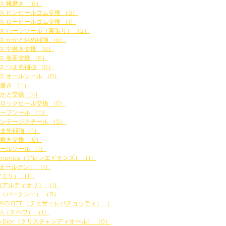
ス 靴磨き
（8）
8件の記事
ス ピンヒールゴム交換
（0）
0件の記事
ス ローヒールゴム交換
（1）
1件の記事
ス ハーフソール（裏張り）
（2）
2件の記事
ス かかと斜め補強
（0）
0件の記事
ス 中敷き交換
（0）
0件の記事
ス 巻革交換
（0）
0件の記事
ス つま先補強
（0）
0件の記事
ス オールソール
（0）
0件の記事
靴磨き
（11）
11件の記事
かかと交換
（4）
4件の記事
ブロックヒール交換
（0）
0件の記事
ハーフソール
（11）
11件の記事
ビンテージスチール
（5）
5件の記事
つま先補強
（1）
1件の記事
中敷き交換
（0）
0件の記事
オールソール
（1）
1件の記事
 Edmonds（アレンエドモンズ）
（1）
1件の記事
（オールデン）
（1）
1件の記事
（アミリ）
（1）
1件の記事
LI（アルティオリ）
（1）
1件の記事
AY（バークレー）
（0）
0件の記事
E PACIOTTI（チェザーレパチョッティ）
（0）
0件の記事
EWA（チペワ）
（1）
1件の記事
tian Dior（クリスチャンディオール）
（0）
0件の記事