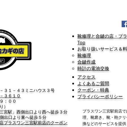
20
20
20
20
靴修理と合鍵の店・プ
Top
お取り扱いサービス＆
靴修理
合鍵作成
時計の電池交換
アクセス
よくあるご質問
クーポン・特典
－３１－４３ミニハウス３号
－３６１０
プライバシーポリシー
９：００
り）
プラスワン三宮駅前店で
三宮駅」西側出口より西へ徒歩３分
出口より東へ徒歩５分
理、靴磨き、靴・鞄クリ
店プラスワン三宮駅前店のクーポン
換などのサービスを提供