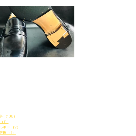
特集記事
タム： F.LLI
靴カスタム： F.LLI
cometti（フラテッリジャ
Giacometti（フ
ッティ）ダイアモンドソ
コメッティ）コバ
＆トライアンフスチール
ェンジ
事
（108）
108件の記事
（1）
1件の記事
ルキー
（2）
2件の記事
交換
（1）
1件の記事