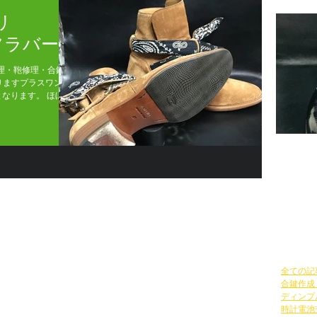
リ
ーフラバー
理・鞄修理・合鍵作
りますプラスワン三
となります。 ほぼ新
にソールがすり減
靴カス
Gia
コメ
ール
全ての記
合鍵作成
ディンプ
時計電池