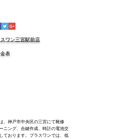
18年7月
（1）
1件の記事
18年6月
（2）
2件の記事
18年5月
（2）
2件の記事
18年4月
（1）
1件の記事
ラスワン三宮駅前店
料金表
は、神戸市中央区の三宮にて靴修
ーニング、合鍵作成、時計の電池交
しております。プラスワンでは、低