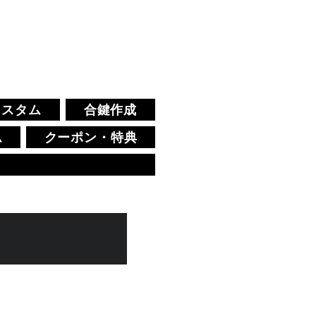
！
カスタム
合鍵作成
ム
クーポン・特典