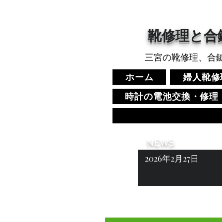
​靴修理と合
三宮の靴修理、合
ホーム
婦人靴修
時計の電池交換・修理
NEWS
2026年2月27日