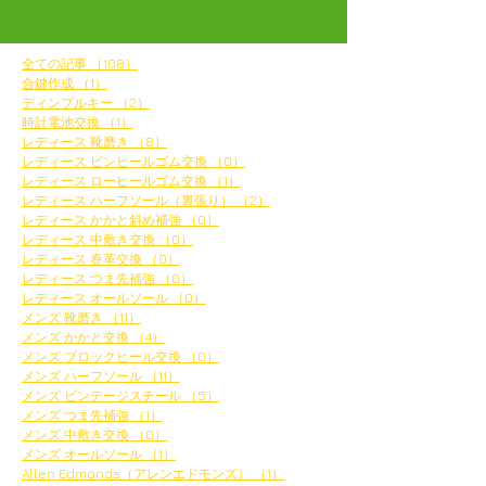
全ての記事
（108）
108件の記事
合鍵作成
（1）
1件の記事
ディンプルキー
（2）
2件の記事
時計電池交換
（1）
1件の記事
レディース 靴磨き
（8）
8件の記事
レディース ピンヒールゴム交換
（0）
0件の記事
レディース ローヒールゴム交換
（1）
1件の記事
レディース ハーフソール（裏張り）
（2）
2件の記事
レディース かかと斜め補強
（0）
0件の記事
レディース 中敷き交換
（0）
0件の記事
レディース 巻革交換
（0）
0件の記事
レディース つま先補強
（0）
0件の記事
レディース オールソール
（0）
0件の記事
メンズ 靴磨き
（11）
11件の記事
メンズ かかと交換
（4）
4件の記事
メンズ ブロックヒール交換
（0）
0件の記事
メンズ ハーフソール
（11）
11件の記事
メンズ ビンテージスチール
（5）
5件の記事
メンズ つま先補強
（1）
1件の記事
メンズ 中敷き交換
（0）
0件の記事
メンズ オールソール
（1）
1件の記事
Allen Edmonds（アレンエドモンズ）
（1）
1件の記事