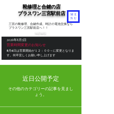
靴修理と合鍵の店
​プラスワン三宮駅前店
ME
NU
三宮の靴修理、合鍵作成、時計の電池交換なら
プラスワン三宮駅前店へ！！
NEWS
2026年8月5日
営業時間変更のお知らせ
8月6日は営業開始が１２：００～に変更となりま
す。何卒宜しくお願い申し上げます
近日公開予定
その他のカテゴリーの記事を見まし
ょう。