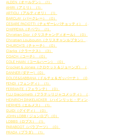
ALDEN（オールデン）
（1）
1件の記事
AMIRI（アミリ）
（1）
1件の記事
ARTIOLI（アルティオリ）
（1）
1件の記事
BARCLAY（バークレー）
（0）
0件の記事
CESARE PACIOTTI（チェザーレパチョッティ）
（0）
0件の記事
CHIPPEWA（チペワ）
（1）
1件の記事
Christian Dior（クリスチャンディオール）
（0）
0件の記事
Christian Louboutin（クリスチャンルブタン）
（2）
2件の記事
CHURCH'S（チャーチ）
（0）
0件の記事
Clarks（クラークス）
（3）
3件の記事
COACH（コーチ）
（0）
0件の記事
COLE HAAN（コールハーン）
（0）
0件の記事
Crocket & Jones（クロケット＆ジョーンズ）
（0）
0件の記事
DANNER (ダナー)
（0）
0件の記事
DOLCE&GABBANA（ドルチェ＆ガッバーナ ）
（0）
0件の記事
FENDI（フェンディ）
（1）
1件の記事
FERRANTE（フェランテ）
（0）
0件の記事
F.LLI Giacometti（フラテッリジャコメッティ）
（4）
4件の記事
HEINRICH DINKELACKER （ハインリッヒ・ディンケラッ
HERMES（エルメス）
（1）
1件の記事
GUIDI（グイディ）
（0）
0件の記事
JOHN LOBB ( ジョンロブ)
（0）
0件の記事
LOBBS（ロブス）
（1）
1件の記事
PARABOOT（パラブーツ）
（0）
0件の記事
PRADA（プラダ）
（1）
1件の記事