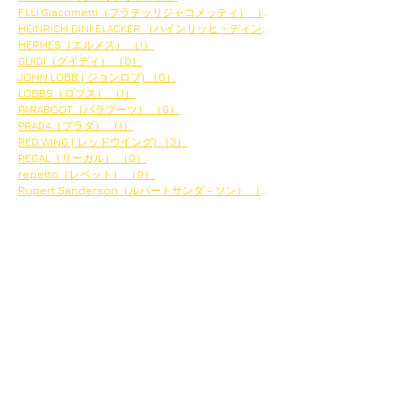
F.LLI Giacometti（フラテッリジャコメッティ）
（4）
4件の記事
HEINRICH DINKELACKER （ハインリッヒ・ディンケラッ
HERMES（エルメス）
（1）
1件の記事
GUIDI（グイディ）
（0）
0件の記事
JOHN LOBB ( ジョンロブ)
（0）
0件の記事
LOBBS（ロブス）
（1）
1件の記事
PARABOOT（パラブーツ）
（0）
0件の記事
PRADA（プラダ）
（1）
1件の記事
RED WING ( レッドウイング)
（3）
3件の記事
REGAL（リーガル）
（0）
0件の記事
repetto（レペット）
（0）
0件の記事
Rupert Sanderson（ルパートサンダ－ソン）
（1）
1件の記事
アーカイブ
2024年2月
（1）
1件の記事
2023年12月
（3）
3件の記事
2023年11月
（10）
10件の記事
2023年8月
（1）
1件の記事
2023年7月
（1）
1件の記事
2023年4月
（1）
1件の記事
2023年1月
（21）
21件の記事
2022年12月
（17）
17件の記事
2020年3月
（2）
2件の記事