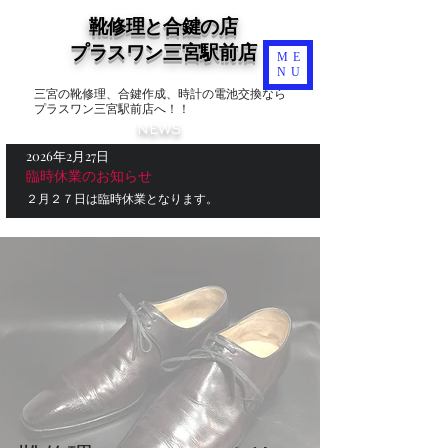
靴修理と合鍵の店
​プラスワン三宮駅前店
ME
NU
三宮の靴修理、合鍵作成、時計の電池交換なら
プラスワン三宮駅前店へ！！
NEWS
2026年2月27日
臨時休業のお知らせ
２月２７日は臨時休業となります。