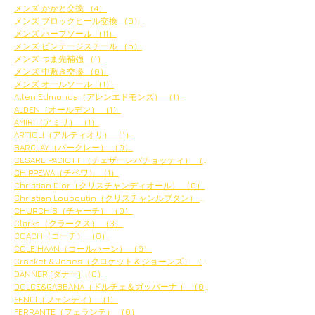
メンズ かかと交換
（4）
4件の記事
メンズ ブロックヒール交換
（0）
0件の記事
メンズ ハーフソール
（11）
11件の記事
メンズ ビンテージスチール
（5）
5件の記事
メンズ つま先補強
（1）
1件の記事
メンズ 中敷き交換
（0）
0件の記事
メンズ オールソール
（1）
1件の記事
Allen Edmonds（アレンエドモンズ）
（1）
1件の記事
ALDEN（オールデン）
（1）
1件の記事
AMIRI（アミリ）
（1）
1件の記事
ARTIOLI（アルティオリ）
（1）
1件の記事
BARCLAY（バークレー）
（0）
0件の記事
CESARE PACIOTTI（チェザーレパチョッティ）
（0）
0件の記事
CHIPPEWA（チペワ）
（1）
1件の記事
Christian Dior（クリスチャンディオール）
（0）
0件の記事
Christian Louboutin（クリスチャンルブタン）
（2）
2件の記事
CHURCH'S（チャーチ）
（0）
0件の記事
Clarks（クラークス）
（3）
3件の記事
COACH（コーチ）
（0）
0件の記事
COLE HAAN（コールハーン）
（0）
0件の記事
Crocket & Jones（クロケット＆ジョーンズ）
（0）
0件の記事
DANNER (ダナー)
（0）
0件の記事
DOLCE&GABBANA（ドルチェ＆ガッバーナ ）
（0）
0件の記事
FENDI（フェンディ）
（1）
1件の記事
FERRANTE（フェランテ）
（0）
0件の記事