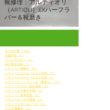
靴修理：アルティオリ
（ARTIOLI）EXハーフラ
バー＆靴磨き
全ての記事
（108）
108件の記事
合鍵作成
（1）
1件の記事
ディンプルキー
（2）
2件の記事
時計電池交換
（1）
1件の記事
レディース 靴磨き
（8）
8件の記事
レディース ピンヒールゴム交換
（0）
0件の記事
レディース ローヒールゴム交換
（1）
1件の記事
レディース ハーフソール（裏張り）
（2）
2件の記事
レディース かかと斜め補強
（0）
0件の記事
レディース 中敷き交換
（0）
0件の記事
レディース 巻革交換
（0）
0件の記事
レディース つま先補強
（0）
0件の記事
レディース オールソール
（0）
0件の記事
メンズ 靴磨き
（11）
11件の記事