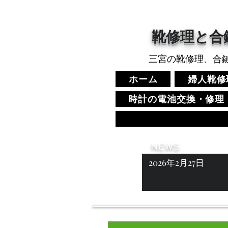
​靴修理と合
三宮の靴修理、合
ホーム
婦人靴修
時計の電池交換・修理
NEWS
2026年2月27日