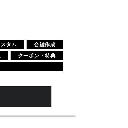
！
カスタム
合鍵作成
ム
クーポン・特典