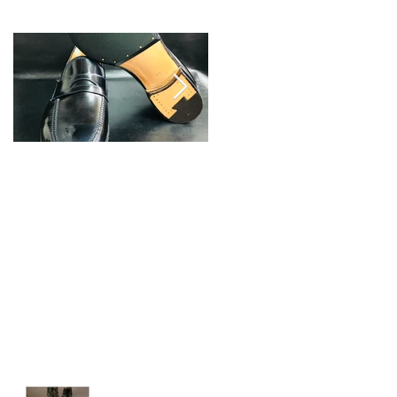
特集記事
靴カスタム： F.LLI
靴カスタム： F.LLI
Giacometti（フラテ
Giacometti（フラテ
ッリジャコメッテ
ッリジャコメッテ
ィ）ダイアモンドソ
ィ）コバのカラーチ
ール＆トライアンフ
ェンジ
スチール
最新記事
靴メンテナンス：スエー