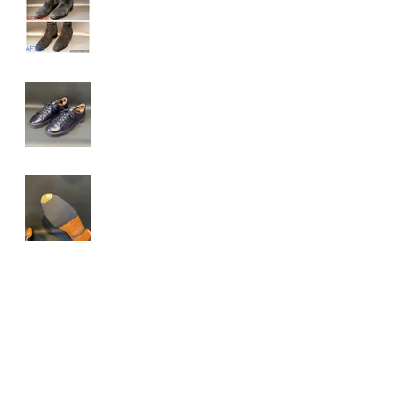
ドのショートブーツの染
め替え、色補色 ：プラ
スワン三宮駅前店
クラークス（CLARKS）
レザースニーカーのメン
テナンス
Berwick（バーウィッ
ク）ハーフソール＆トラ
イアンフスチール
合鍵作成
（1）
1件の記事
ディンプルキー
（2）
2件の記事
時計電池交換
（1）
1件の記事
レディース 靴磨き
（8）
8件の記事
レディース ピンヒールゴム交換
（0）
0件の記事
レディース ローヒールゴム交換
（1）
1件の記事